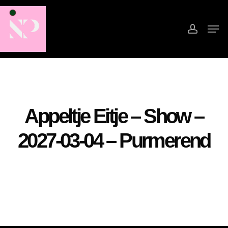
Skip
to
accoun
Men
main
Close
content
Menu
Appeltje Eitje – Show –
2027-03-04 – Purmerend