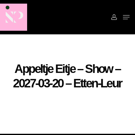
Skip
to
accoun
Men
main
Close
content
Menu
Appeltje Eitje – Show –
2027-03-20 – Etten-Leur