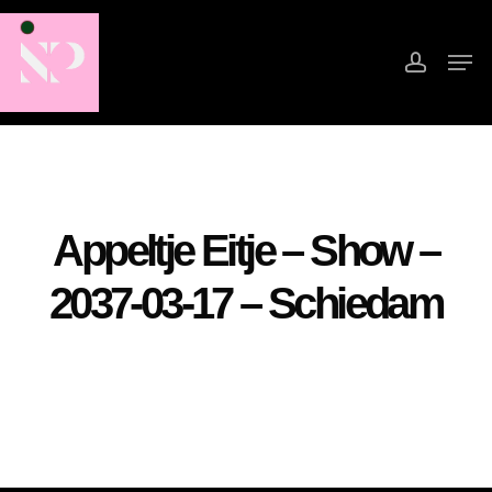
Skip
to
accoun
Men
main
Close
content
Menu
Appeltje Eitje – Show –
2037-03-17 – Schiedam